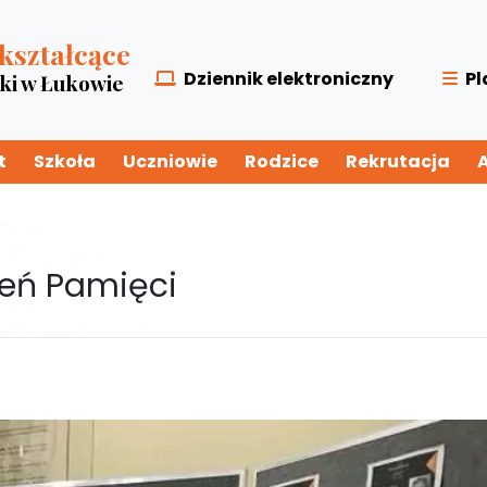
kształcące
Dziennik elektroniczny
Pl
zki w Łukowie
t
Szkoła
Uczniowie
Rodzice
Rekrutacja
eń Pamięci