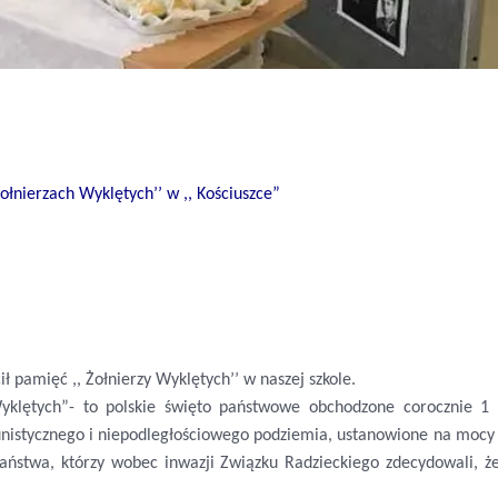
ołnierzach Wyklętych’’ w ,, Kościuszce”
 pamięć ,, Żołnierzy Wyklętych’’ w naszej szkole.
yklętych”- to polskie święto państwowe obchodzone corocznie 1
unistycznego i niepodległościowego podziemia, ustanowione na mocy
państwa, którzy wobec inwazji Związku Radzieckiego zdecydowali, ż