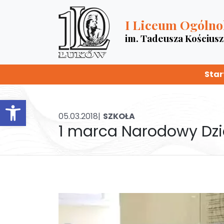
I Liceum Ogólno
im. Tadeusza Kościus
Star
Otwórz pasek narzędzi
05.03.2018|
SZKOŁA
1 marca Narodowy Dzi