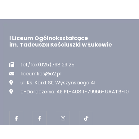
I Liceum Ogólnokształcące
im. Tadeusza Kościuszki w Łukowie
tel./fax(025)798 29 25
liceumkos@o2.pl
ul. Ks. Kard. St. Wyszyńskiego 41
e-Doręczenia: AE:PL-40811-79966-UAATB-10