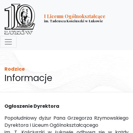
I Liceum Ogólnokształcące
im. Tadeusza Kościuszki w Łukowie
Rodzice
Informacje
Ogłoszenie Dyrektora
Popołudniowy dyżur Pana Grzegorza Rzymowskiego
Dyrektora I Liceum Ogólnokształcącego
im. T. Kościuszki w Łukowie odbywa się w każdy