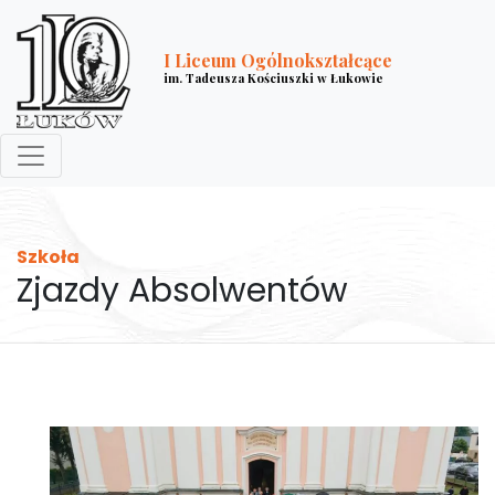
I Liceum Ogólnokształcące
im. Tadeusza Kościuszki w Łukowie
Szkoła
Zjazdy Absolwentów