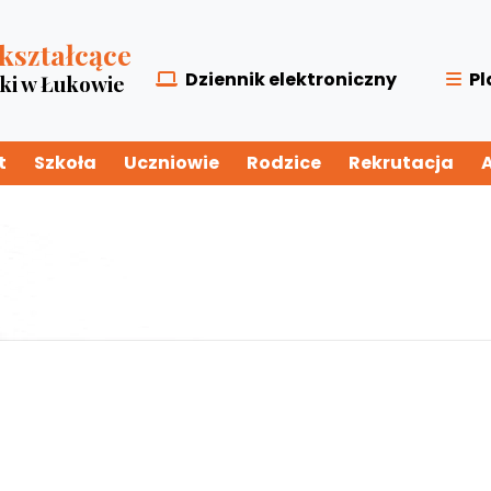
kształcące
Dziennik elektroniczny
Pl
zki w Łukowie
t
Szkoła
Uczniowie
Rodzice
Rekrutacja