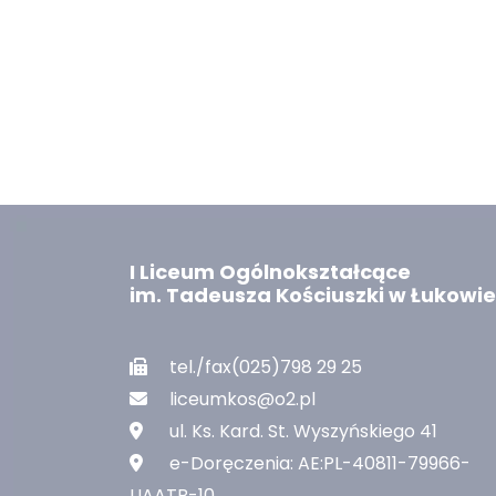
I Liceum Ogólnokształcące
im. Tadeusza Kościuszki w Łukowie
tel./fax(025)798 29 25
liceumkos@o2.pl
ul. Ks. Kard. St. Wyszyńskiego 41
e-Doręczenia: AE:PL-40811-79966-
UAATB-10