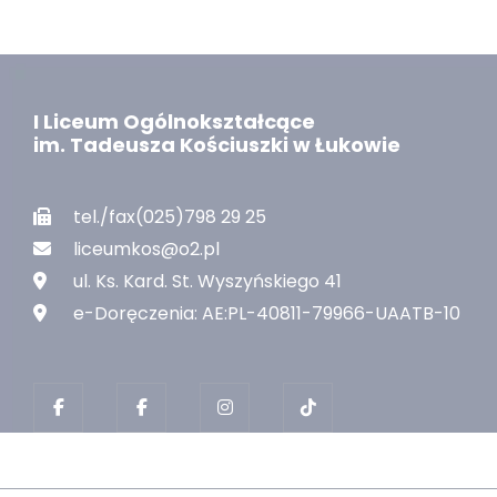
I Liceum Ogólnokształcące
im. Tadeusza Kościuszki w Łukowie
tel./fax(025)798 29 25
liceumkos@o2.pl
ul. Ks. Kard. St. Wyszyńskiego 41
e-Doręczenia: AE:PL-40811-79966-UAATB-10