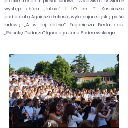
polskie tańce i pieśni ludowe. Widowisko uświetnił
występ chóru „Lutnia” I LO im. T. Kościuszki
pod batutą Agnieszki Łukasik, wykonując śląską pieśń
ludową „A w tej dolinie” Eugeniusza Fierla oraz
„Piosnkę Dudarza” Ignacego Jana Paderewskiego.