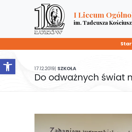
I Liceum Ogólno
im. Tadeusza Kościus
Star
Otwórz pasek narzędzi
17.12.2019|
SZKOŁA
Do odważnych świat n