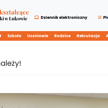
kształcące
Dziennik elektroniczny
Pl
zki w Łukowie
t
Szkoła
Uczniowie
Rodzice
Rekrutacja
ależy!