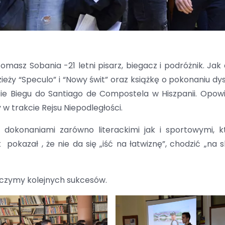
Tomasz Sobania -21 letni pisarz, biegacz i podróżnik. Jak
zieży “Speculo” i “Nowy świt” oraz książkę o pokonaniu dy
ie Biegu do Santiago de Compostela w Hiszpanii. Opowi
w trakcie Rejsu Niepodległości.
go dokonaniami zarówno literackimi jak i sportowymi, 
azał , że nie da się „iść na łatwiznę”, chodzić „na s
yczymy kolejnych sukcesów.