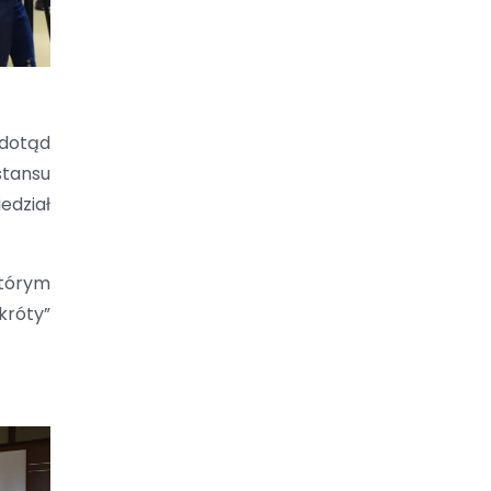
 dotąd
stansu
edział
którym
króty”