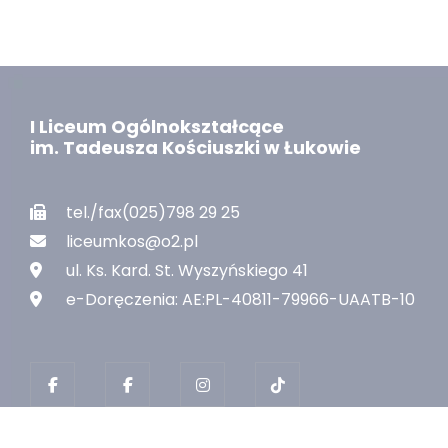
I Liceum Ogólnokształcące
im. Tadeusza Kościuszki w Łukowie
tel./fax(025)798 29 25
liceumkos@o2.pl
ul. Ks. Kard. St. Wyszyńskiego 41
e-Doręczenia: AE:PL-40811-79966-UAATB-10