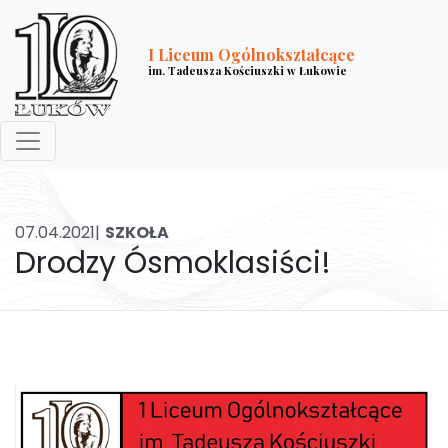
I Liceum Ogólnokształcące
im. Tadeusza Kościuszki w Łukowie
07.04.2021|
SZKOŁA
Drodzy Ósmoklasiści!