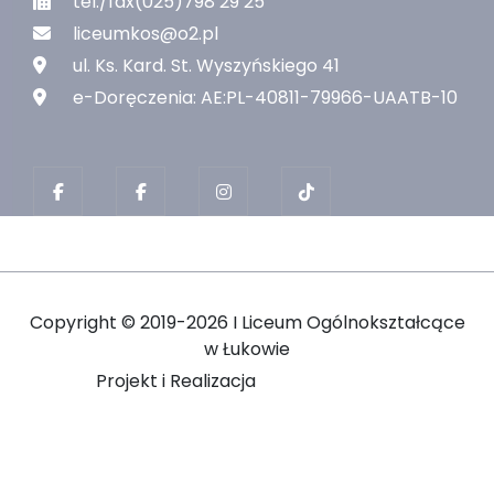
tel./fax(025)798 29 25
liceumkos@o2.pl
ul. Ks. Kard. St. Wyszyńskiego 41
e-Doręczenia: AE:PL-40811-79966-UAATB-10
Copyright ©
2019-2026 I Liceum Ogólnokształcące
w Łukowie
Projekt i Realizacja