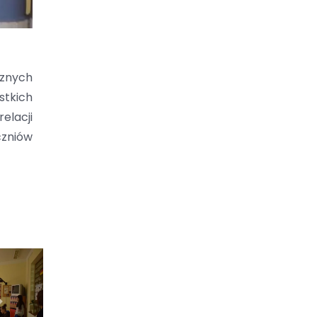
cznych
stkich
elacji
czniów
Next