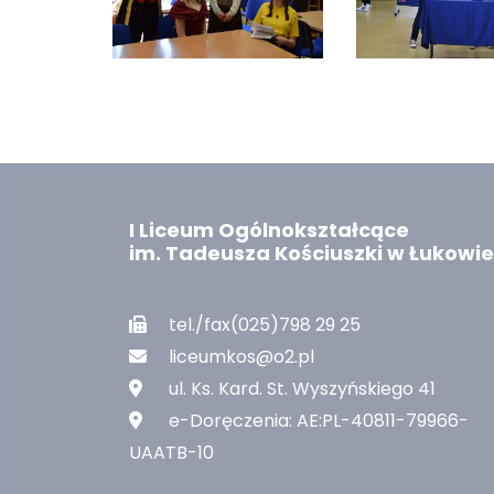
I Liceum Ogólnokształcące
im. Tadeusza Kościuszki w Łukowie
tel./fax(025)798 29 25
liceumkos@o2.pl
ul. Ks. Kard. St. Wyszyńskiego 41
e-Doręczenia: AE:PL-40811-79966-
UAATB-10