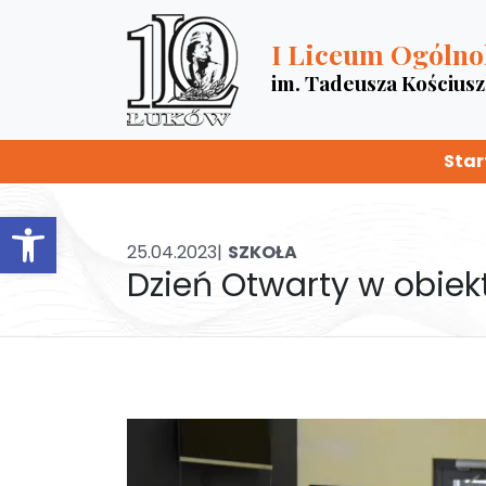
I Liceum Ogólno
im. Tadeusza Kościus
Star
Otwórz pasek narzędzi
25.04.2023|
SZKOŁA
Dzień Otwarty w obiek