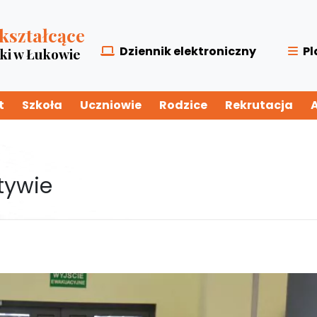
kształcące
Dziennik elektroniczny
Pl
zki w Łukowie
t
Szkoła
Uczniowie
Rodzice
Rekrutacja
tywie