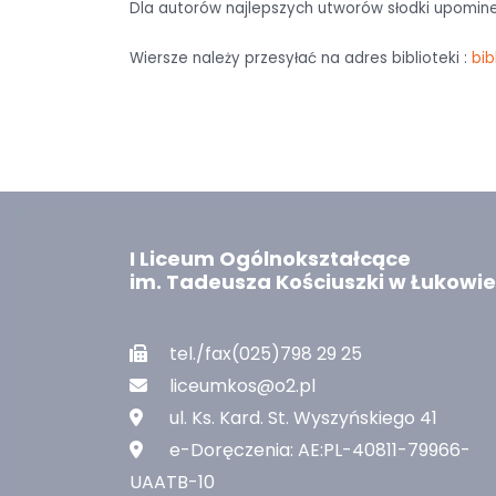
Dla autorów najlepszych utworów słodki upomine
Wiersze należy przesyłać na adres biblioteki :
bib
I Liceum Ogólnokształcące
im. Tadeusza Kościuszki w Łukowie
tel./fax(025)798 29 25
liceumkos@o2.pl
ul. Ks. Kard. St. Wyszyńskiego 41
e-Doręczenia: AE:PL-40811-79966-
UAATB-10