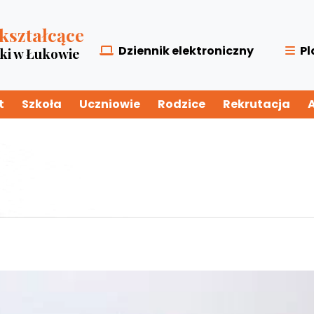
kształcące
Dziennik elektroniczny
Pl
zki w Łukowie
t
Szkoła
Uczniowie
Rodzice
Rekrutacja