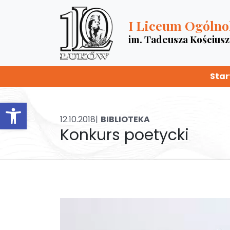
I Liceum Ogólno
im. Tadeusza Kościus
Star
Otwórz pasek narzędzi
12.10.2018|
BIBLIOTEKA
Konkurs poetycki