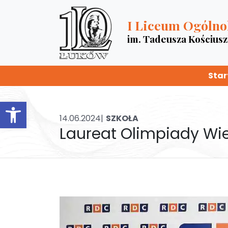
I Liceum Ogólno
im. Tadeusza Kościus
Star
Otwórz pasek narzędzi
14.06.2024|
SZKOŁA
Laureat Olimpiady Wie