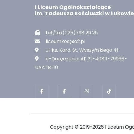
I Liceum Ogólnokształcące
im. Tadeusza Kościuszki w Łukowie
tel./fax(025)798 29 25
liceumkos@o2.pl
ul. Ks. Kard. St. Wyszyńskiego 41
e-Doręczenia: AE:PL-40811-79966-
UAATB-10
Copyright ©
2019-2026 I Liceum Og