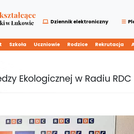
kształcące
Dziennik elektroniczny
Pl
zki w Łukowie
t
Szkoła
Uczniowie
Rodzice
Rekrutacja
dzy Ekologicznej w Radiu RDC