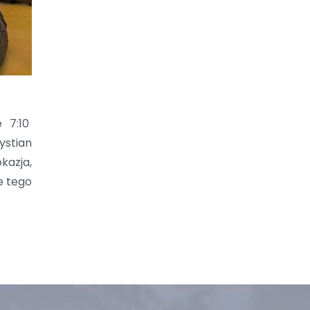
e 7:10
ystian
kazja,
e tego