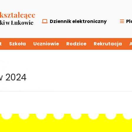
kształcące
Dziennik elektroniczny
Pl
zki w Łukowie
t
Szkoła
Uczniowie
Rodzice
Rekrutacja
w 2024