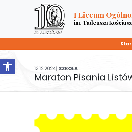
I Liceum Ogólno
im. Tadeusza Kościus
Star
Otwórz pasek narzędzi
13.12.2024|
SZKOŁA
Maraton Pisania Listó