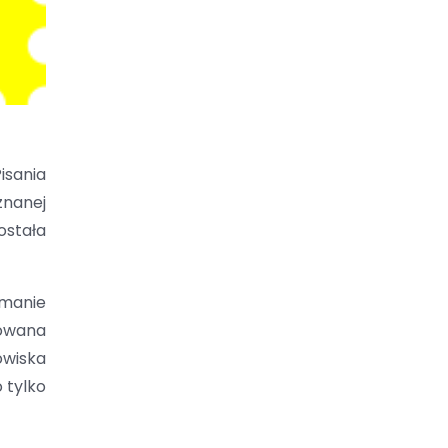
isania
znanej
ostała
amanie
owana
owiska
 tylko