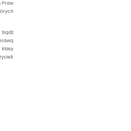
ń Praw
tórych
u bądź
sprawą
 klasy
cieli: