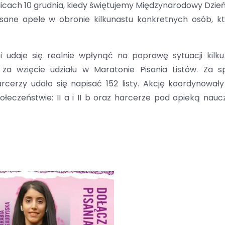
licach 10 grudnia, kiedy świętujemy Międzynarodowy Dzie
sane apele w obronie kilkunastu konkretnych osób, k
zi udaje się realnie wpłynąć na poprawę sytuacji kilk
 za wzięcie udziału w Maratonie Pisania Listów. Za 
rcerzy udało się napisać 152 listy. Akcję koordynowały
czeństwie: II a i II b oraz harcerze pod opieką nauczy