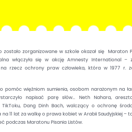
o zostało zorganizowane w szkole okazał się Maraton P
alna włączyła się w akcję Amnesty International – 
j na rzecz ochrony praw człowieka, która w 1977 r. z
było pomóc więźniom sumienia, osobom narażonym na ł
starczyło napisać parę słów… Neth Nahara, areszt
a TikToku, Dang Dinh Bach, walczący o ochronę środ
na 11 lat za walkę o prawa kobiet w Arabii Saudyjskiej – to
eć podczas Maratonu Pisania Listów.