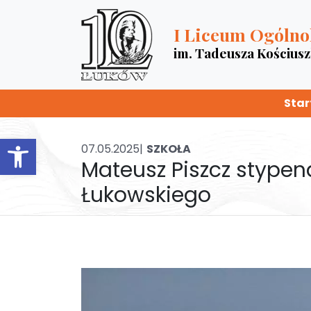
I Liceum Ogólno
im. Tadeusza Kościus
Star
Otwórz pasek narzędzi
07.05.2025|
SZKOŁA
Mateusz Piszcz stype
Łukowskiego