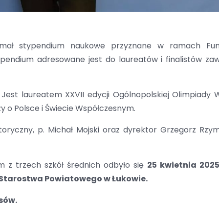
rzymał stypendium naukowe przyznane w ramach Fun
ypendium adresowane jest do laureatów i finalistów z
Jest laureatem XXVII edycji Ogólnopolskiej Olimpiady 
dzy o Polsce i Świecie Współczesnym.
toryczny, p. Michał Mojski oraz dyrektor Grzegorz Rzy
 z trzech szkół średnich odbyło się
25 kwietnia 202
II Starostwa Powiatowego w Łukowie.
sów.