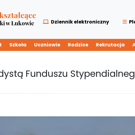
kształcące
Dziennik elektroniczny
Pl
zki w Łukowie
t
Szkoła
Uczniowie
Rodzice
Rekrutacja
ndystą Funduszu Stypendialne