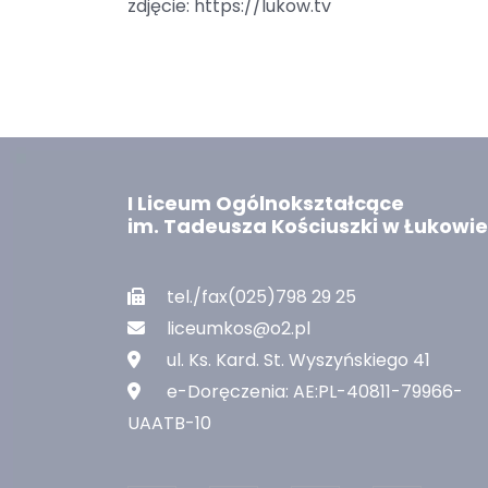
zdjęcie: https://lukow.tv
I Liceum Ogólnokształcące
im. Tadeusza Kościuszki w Łukowie
tel./fax(025)798 29 25
liceumkos@o2.pl
ul. Ks. Kard. St. Wyszyńskiego 41
e-Doręczenia: AE:PL-40811-79966-
UAATB-10