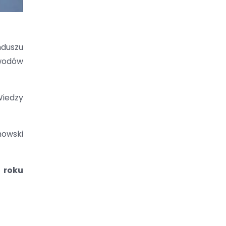
duszu
awodów
Wiedzy
mowski
5 roku