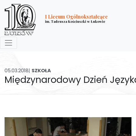
I Liceum Ogólnokształcące
im. Tadeusza Kościuszki w Łukowie
05.03.2018|
SZKOŁA
Międzynarodowy Dzień Język