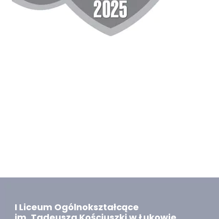
I Liceum Ogólnokształcące
im. Tadeusza Kościuszki w Łukowie