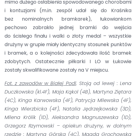
mimo dużego osłabienia spowodowanego chorobami
i kontuzjami (m.in. zespół udał się do Kraśnika
bez nominalnych bramkarek), łukowiankom
pechowo zabrakło jednej bramki do wejścia
do ścisłego finału i walki o złoty medal – wszystkie
drużyny w grupie miały identyczny stosunek punktów
i bramek, a o kolejności zdecydowała ilość bramek
zdobytych. Ostatecznie piłkarki I LO w Łukowie
zostały skwalifikowane zostały na V miejscu.
Fot. z zawodów w Białej Podl
. Stoją od lewej : Lena
Duczkowska (kl.4F), Maja Kąkol (4B), Martyna Ziętara
(4C), Kinga Karwowska (4F), Patrycja Milewska (4F),
Kinga Wierzbicka (4F), Natalia Jędrzejkowska (3D),
Milena Królik (1D), Aleksandra Magnuszewska (1D),
Grzegorz Rzymowski – opiekun drużyny, w dolnym
rzędzie : Martyna Górska (4C), Magda Grochowska