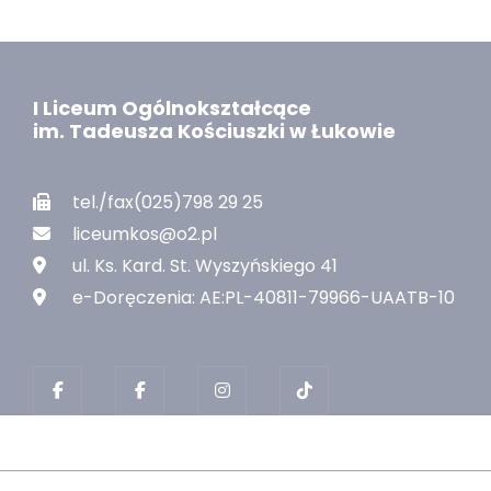
I Liceum Ogólnokształcące
im. Tadeusza Kościuszki w Łukowie
tel./fax(025)798 29 25
liceumkos@o2.pl
ul. Ks. Kard. St. Wyszyńskiego 41
e-Doręczenia: AE:PL-40811-79966-UAATB-10