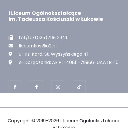
I Liceum Ogólnokształcące
im. Tadeusza Kościuszki w Łukowie
tel./fax(025)798 29 25
liceumkos@o2.pl
ul. Ks. Kard. St. Wyszyńskiego 41
e-Doręczenia: AE:PL-40811-79966-UAATB-10
Copyright ©
2019-2026 I Liceum Ogólnokształcące
w Łukowie