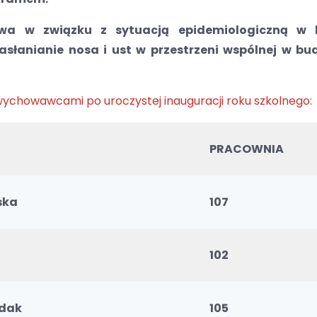
twa w związku z sytuacją epidemiologiczną w k
słanianie nosa i ust w przestrzeni wspólnej w bu
wychowawcami po uroczystej inauguracji roku szkolnego:
PRACOWNIA
ska
107
102
dak
105