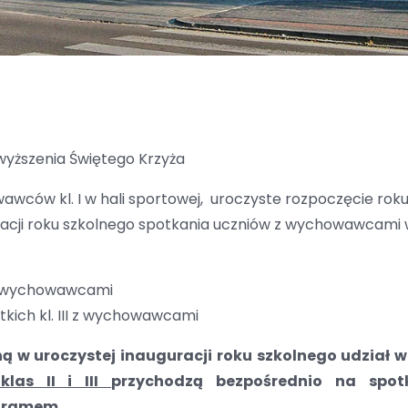
dwyższenia Świętego Krzyża
wawców kl. I w hali sportowej, uroczyste rozpoczęcie rok
guracji roku szkolnego spotkania uczniów z wychowawcami
I z wychowawcami
tkich kl. III z wychowawcami
ą w uroczystej inauguracji roku szkolnego udział
klas II i III
przychodzą bezpośrednio na spot
gramem.