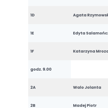
1D
Agata Rzymows
1E
Edyta Salamońc
1F
Katarzyna Mroz
godz. 9.00
2A
Walo Jolanta
2B
Madej Piotr