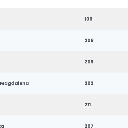
106
208
205
j Magdalena
202
211
ta
207