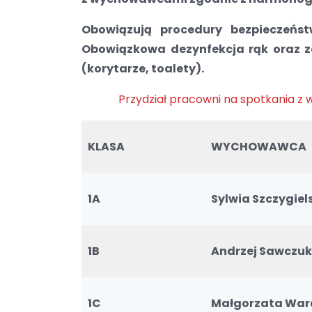
Obowiązują procedury bezpieczeńs
Obowiązkowa dezynfekcja rąk oraz za
(korytarze, toalety).
Przydział pracowni na spotkania z 
KLASA
WYCHOWAWCA
1A
Sylwia Szczygiel
1B
Andrzej Sawczuk
1C
Małgorzata War