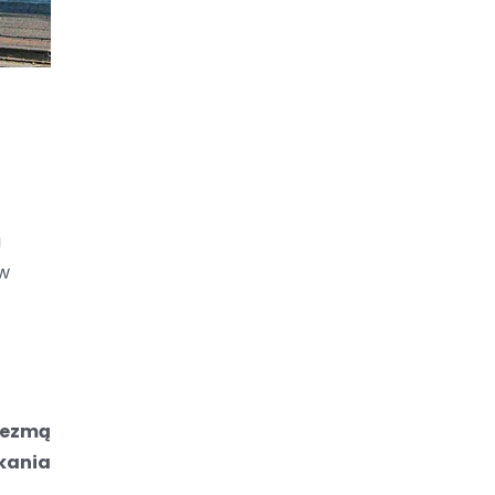
u
 w
 wezmą
kania