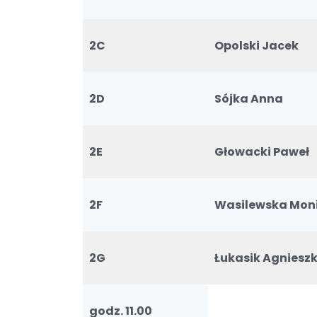
2C
Opolski Jacek
2D
Sójka Anna
2E
Głowacki Paweł
2F
Wasilewska Mon
2G
Łukasik Agniesz
godz. 11.00