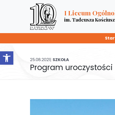
I Liceum Ogólno
im. Tadeusza Kościus
Star
Otwórz pasek narzędzi
25.08.2021|
SZKOŁA
Program uroczystości 