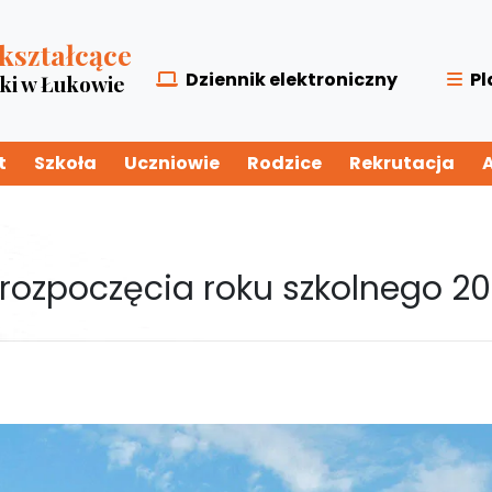
kształcące
Dziennik elektroniczny
Pl
zki w Łukowie
t
Szkoła
Uczniowie
Rodzice
Rekrutacja
rozpoczęcia roku szkolnego 20