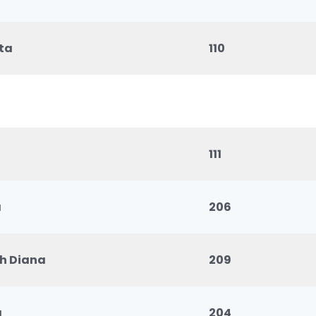
ta
110
111
a
206
ch Diana
209
a
204