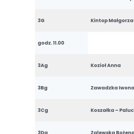
3G
Kintop Małgorza
godz. 11.00
3Ag
Kozioł Anna
3Bg
Zawadzka Iwon
3Cg
Koszałka – Palu
3Dg
Zalewska Bożen