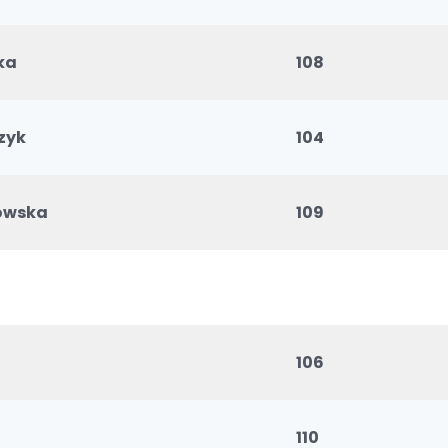
ka
108
zyk
104
owska
109
106
110