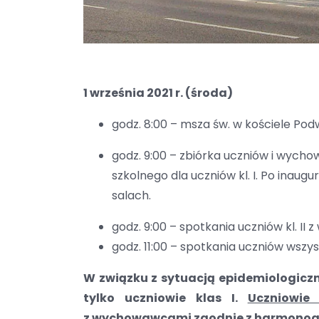
1 września 2021 r. (środa)
godz. 8:00 – msza św. w kościele Po
godz. 9:00 – zbiórka uczniów i wycho
szkolnego dla uczniów kl. I. Po inau
salach.
godz. 9:00 – spotkania uczniów kl. I
godz. 11:00 – spotkania uczniów wszys
W związku z sytuacją epidemiologiczn
tylko uczniowie klas I.
Uczniowie 
z wychowawcami zgodnie z harmono