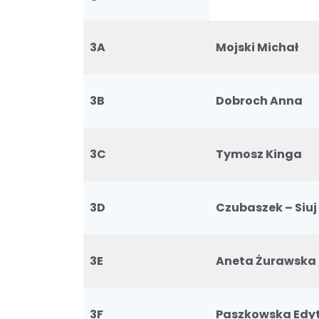
3A
Mojski Michał
3B
Dobroch Anna
3C
Tymosz Kinga
3D
Czubaszek – Siu
3E
Aneta Żurawska
3F
Paszkowska Edy