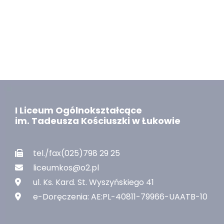
I Liceum Ogólnokształcące
im. Tadeusza Kościuszki w Łukowie
tel./fax(025)798 29 25
liceumkos@o2.pl
ul. Ks. Kard. St. Wyszyńskiego 41
e-Doręczenia: AE:PL-40811-79966-UAATB-10