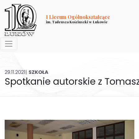
I Liceum Ogólnokształcące
im. Tadeusza Kościuszki w Łukowie
29.11.2021|
SZKOŁA
Spotkanie autorskie z Toma