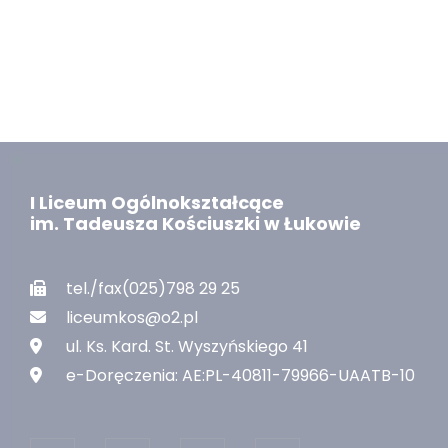
I Liceum Ogólnokształcące
im. Tadeusza Kościuszki w Łukowie
tel./fax(025)798 29 25
liceumkos@o2.pl
ul. Ks. Kard. St. Wyszyńskiego 41
e-Doręczenia: AE:PL-40811-79966-UAATB-10