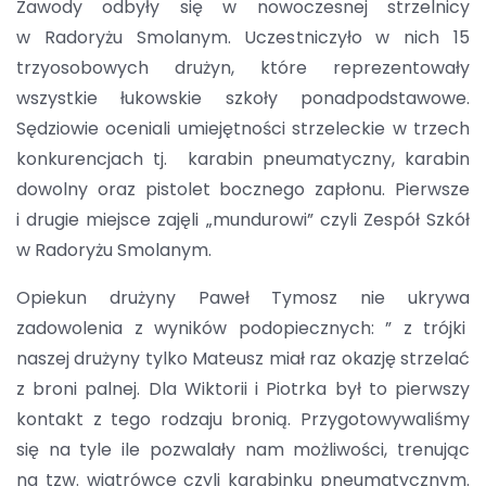
Zawody odbyły się w nowoczesnej strzelnicy
w Radoryżu Smolanym. Uczestniczyło w nich 15
trzyosobowych drużyn, które reprezentowały
wszystkie łukowskie szkoły ponadpodstawowe.
Sędziowie oceniali umiejętności strzeleckie w trzech
konkurencjach tj. karabin pneumatyczny, karabin
dowolny oraz pistolet bocznego zapłonu. Pierwsze
i drugie miejsce zajęli „mundurowi” czyli Zespół Szkół
w Radoryżu Smolanym.
Opiekun drużyny Paweł Tymosz nie ukrywa
zadowolenia z wyników podopiecznych: ” z trójki
naszej drużyny tylko Mateusz miał raz okazję strzelać
z broni palnej. Dla Wiktorii i Piotrka był to pierwszy
kontakt z tego rodzaju bronią. Przygotowywaliśmy
się na tyle ile pozwalały nam możliwości, trenując
na tzw. wiatrówce czyli karabinku pneumatycznym.