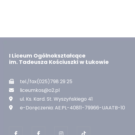
I Liceum Ogólnokształcące
im. Tadeusza Kościuszki w Łukowie
tel./fax(025)798 29 25
liceumkos@o2.pl
ul. Ks. Kard. St. Wyszyńskiego 41
e-Doręczenia: AE:PL-40811-79966-UAATB-10