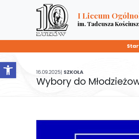
I Liceum Ogólno
im. Tadeusza Kościus
Star
Otwórz pasek narzędzi
16.09.2025|
SZKOŁA
Wybory do Młodzieżow