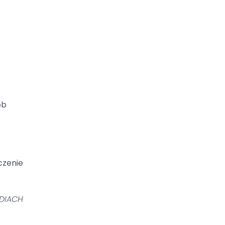
ób
czenie
DIACH