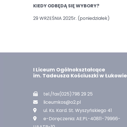
KIEDY ODBĘDĄ SIĘ WYBORY?
29 WRZEŚNIA 2025r. (poniedziałek)
I Liceum Ogólnokształcące
im. Tadeusza Kościuszki w Łukowie
tel./fax(025)798 29 25
liceumkos@o2.pl
ul. Ks. Kard. St. Wyszyńskiego 41
e-Doręczenia: AE:PL-40811-79966-
UAATB-10