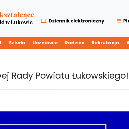
kształcące
Dziennik elektroniczny
Pl
zki w Łukowie
t
Szkoła
Uczniowie
Rodzice
Rekrutacja
ej Rady Powiatu Łukowskiego!