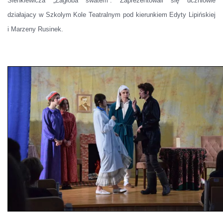
Sienkiewicza „Zagłoba swatem”. Zaprezentowali się uczniowie
działajacy w Szkolym Kole Teatralnym pod kierunkiem Edyty Lipińskiej
i Marzeny Rusinek.