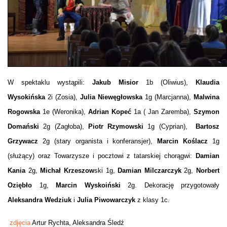
W spektaklu wystąpili:
Jakub Misior
1b (Oliwius),
Klaudia
Wysokińska
2i (Zosia),
Julia
Niewęgłowska
1g (Marcjanna),
Malwina
Rogowska
1e (Weronika),
Adrian Kopeć
1a ( Jan Zaremba),
Szymon
Domański
2g (Zagłoba),
Piotr Rzymowski
1g (Cyprian),
Bartosz
Grzywacz
2g (stary organista i konferansjer),
Marcin Koślacz
1g
(służący) oraz Towarzysze i pocztowi z tatarskiej chorągwi:
Damian
Kania
2g,
Michał Krzeszow
ski 1g,
Damian Milczarczyk
2g,
Norbert
Oziębło
1g,
Marcin Wyskoiński
2g. Dekorację przygotowały
Aleksandra Wedziuk
i
Julia Piwowarczyk
z klasy 1c.
zdjęcia
Artur Rychta, Aleksandra Śledź