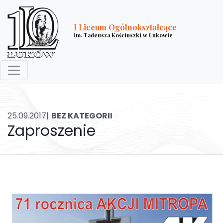
I Liceum Ogólnokształcące
im. Tadeusza Kościuszki w Łukowie
25.09.2017|
BEZ KATEGORII
Zaproszenie