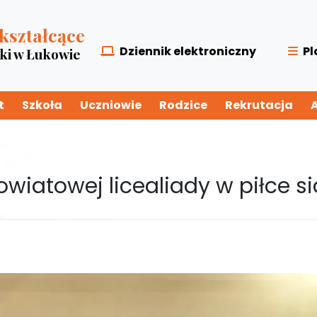
kształcące
Dziennik elektroniczny
Pl
zki w Łukowie
t
Szkoła
Uczniowie
Rodzice
Rekrutacja
owiatowej licealiady w piłce 