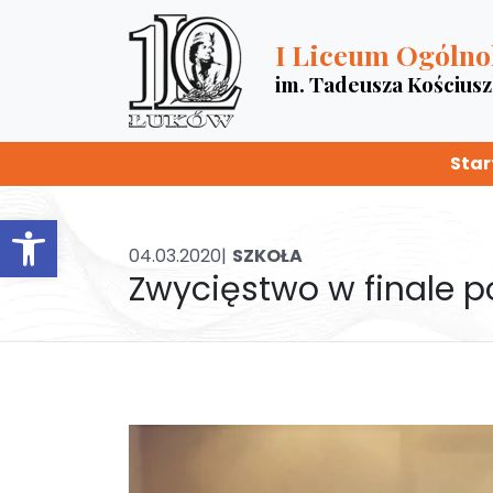
I Liceum Ogólno
im. Tadeusza Kościus
Star
Otwórz pasek narzędzi
04.03.2020|
SZKOŁA
Zwycięstwo w finale p