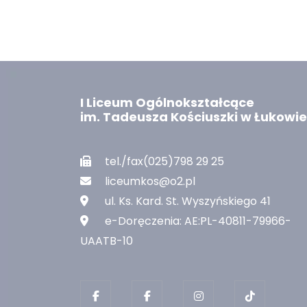
I Liceum Ogólnokształcące
im. Tadeusza Kościuszki w Łukowie
tel./fax(025)798 29 25
liceumkos@o2.pl
ul. Ks. Kard. St. Wyszyńskiego 41
e-Doręczenia: AE:PL-40811-79966-
UAATB-10