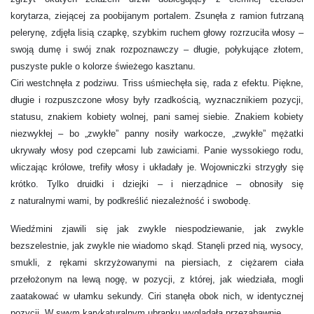
korytarza, ziejącej za poobijanym portalem. Zsunęła z ramion futrzaną
pelerynę, zdjęła lisią czapkę, szybkim ruchem głowy rozrzuciła włosy –
swoją dumę i swój znak rozpoznawczy – długie, połykujące złotem,
puszyste pukle o kolorze świeżego kasztanu.
Ciri westchnęła z podziwu. Triss uśmiechęła się, rada z efektu. Piękne,
długie i rozpuszczone włosy były rzadkością, wyznacznikiem pozycji,
statusu, znakiem kobiety wolnej, pani samej siebie. Znakiem kobiety
niezwykłej – bo „zwykłe” panny nosiły warkocze, „zwykłe” mężatki
ukrywały włosy pod czepcami lub zawiciami. Panie wyssokiego rodu,
wliczając królowe, trefiły włosy i układały je. Wojowniczki strzygły się
krótko. Tylko druidki i dziejki – i nierządnice – obnosiły się
z naturalnymi wami, by podkreślić niezależność i swobodę.
Wiedźmini zjawili się jak zwykle niespodziewanie, jak zwykle
bezszelestnie, jak zwykle nie wiadomo skąd. Stanęli przed nią, wysocy,
smukli, z rękami skrzyżowanymi na piersiach, z ciężarem ciała
przełożonym na lewą nogę, w pozycji, z której, jak wiedziała, mogli
zaatakować w ułamku sekundy. Ciri stanęła obok nich, w identycznej
pozycji. W swym karykaturalnym ubranku wygladałą przezabawnie.