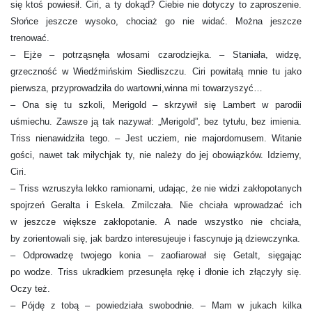
się ktoś powiesił. Ciri, a ty dokąd? Ciebie nie dotyczy to zaproszenie.
Słońce jeszcze wysoko, chociaż go nie widać. Można jeszcze
trenować.
– Ejże – potrząsnęła włosami czarodziejka. – Staniała, widzę,
grzeczność w Wiedźmińskim Siedliszczu. Ciri powitałą mnie tu jako
pierwsza, przyprowadziła do wartowni,winna mi towarzyszyć…
– Ona się tu szkoli, Merigold – skrzywił się Lambert w parodii
uśmiechu. Zawsze ją tak nazywał: „Merigold”, bez tytułu, bez imienia.
Triss nienawidziła tego. – Jest ucziem, nie majordomusem. Witanie
gości, nawet tak miłychjak ty, nie należy do jej obowiązków. Idziemy,
Ciri.
– Triss wzruszyła lekko ramionami, udając, że nie widzi zakłopotanych
spojrzeń Geralta i Eskela. Zmilczała. Nie chciała wprowadzać ich
w jeszcze większe zakłopotanie. A nade wszystko nie chciała,
by zorientowali się, jak bardzo interesujeuje i fascynuje ją dziewczynka.
– Odprowadzę twojego konia – zaofiarował się Getalt, sięgając
po wodze. Triss ukradkiem przesunęła rękę i dłonie ich złączyły się.
Oczy też.
– Pójdę z tobą – powiedziała swobodnie. – Mam w jukach kilka