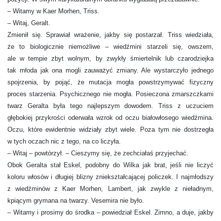
– Witamy w Kaer Morhen, Triss.
– Witaj, Geralt.
Zmienił się. Sprawiał wrażenie, jakby się postarzał. Triss wiedziała,
że to biologicznie niemożliwe – wiedźmini starzeli się, owszem,
ale w tempie zbyt wolnym, by zwykły śmiertelnik lub czarodziejka
tak młoda jak ona mogli zauważyć zmiany. Ale wystarczyło jednego
spojrzenia, by pojąć, że mutacja mogła powstrzymywać fizyczny
proces starzenia. Psychicznego nie mogła. Posieczona zmarszczkami
twarz Geralta była tego najlepszym dowodem. Triss z uczuciem
głębokiej przykrości oderwała wzrok od oczu białowłosego wiedźmina.
Oczu, które ewidentnie widziały zbyt wiele. Poza tym nie dostrzegła
w tych oczach nic z tego, na co liczyła.
– Witaj – powtórzył. – Cieszymy się, że zechciałaś przyjechać.
Obok Geralta stał Eskel, podobny do Wilka jak brat, jeśli nie liczyć
koloru włosów i długiej blizny zniekształcającej policzek. I najmłodszy
z wiedźminów z Kaer Morhen, Lambert, jak zwykle z nieładnym,
kpiącym grymana na twarzy. Vesemira nie było.
– Witamy i prosimy do środka – powiedział Eskel. Zimno, a duje, jakby