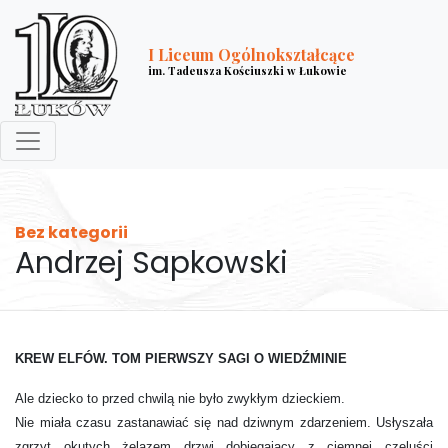
I Liceum Ogólnokształcące
im. Tadeusza Kościuszki w Łukowie
Bez kategorii
Andrzej Sapkowski
KREW ELFÓW. TOM PIERWSZY SAGI O WIEDŹMINIE
Ale dziecko to przed chwilą nie było zwykłym dzieckiem.
Nie miała czasu zastanawiać się nad dziwnym zdarzeniem. Usłyszała
zgrzyt okutych żelazem drzwi dobiegający z ciemnej czeluści