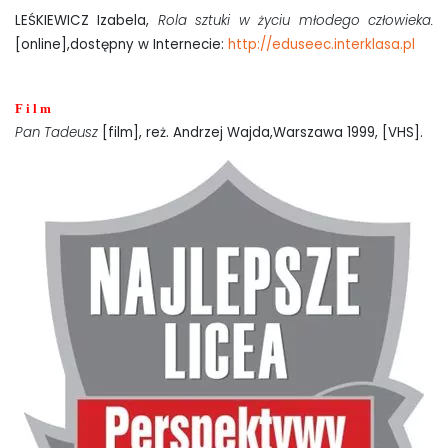
LEŚKIEWICZ Izabela,
Rola sztuki w życiu młodego człowieka.
[online],dostępny w Internecie:
http://eduseec.interklasa.pl
F i l m
Pan Tadeusz
[film], reż. Andrzej Wajda,Warszawa 1999, [VHS].