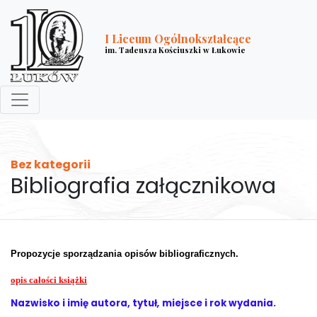
I Liceum Ogólnokształcące
im. Tadeusza Kościuszki w Łukowie
Bez kategorii
Bibliografia załącznikowa
Propozycje sporządzania opisów bibliograficznych.
opis całości książki
Nazwisko i imię autora, tytuł
,
miejsce i rok wydania.