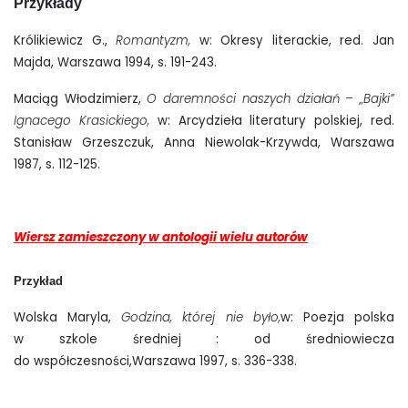
Przykłady
Królikiewicz G.,
Romantyzm,
w: Okresy literackie, red. Jan
Majda, Warszawa 1994, s. 191-243.
Maciąg Włodzimierz,
O daremności naszych działań – „Bajki”
Ignacego Krasickiego,
w: Arcydzieła literatury polskiej, red.
Stanisław Grzeszczuk, Anna Niewolak-Krzywda, Warszawa
1987, s. 112-125.
Wiersz zamieszczony w antologii wielu autorów
Przykład
Wolska Maryla,
Godzina, której nie było,
w: Poezja polska
w szkole średniej : od średniowiecza
do współczesności,Warszawa 1997, s. 336-338.