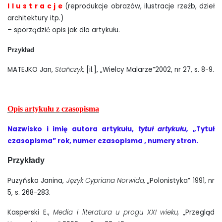
I l u s t r a c j e
(reprodukcje obrazów, ilustracje rzeźb, dzieł
architektury itp.)
– sporządzić opis jak dla artykułu.
Przykład
MATEJKO Jan,
Stańczyk,
[il.], „Wielcy Malarze”2002, nr 27, s. 8-9.
Opis artykułu z czasopisma
Nazwisko i imię autora artykułu,
tytuł artykułu,
„Tytuł
czasopisma” rok, numer czasopisma , numery stron.
Przykłady
Puzyńska Janina,
Język Cypriana Norwida,
„Polonistyka” 1991, nr
5, s. 268-283.
Kasperski E.,
Media i literatura u progu XXI wieku,
„Przegląd