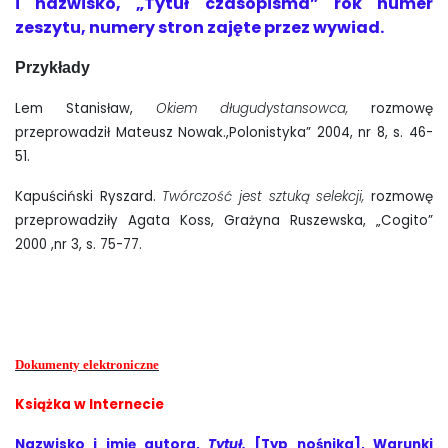
i nazwisko, „Tytuł czasopisma” rok numer
zeszytu, numery stron zajęte przez wywiad.
Przykłady
Lem Stanisław,
Okiem długudystansowca,
rozmowę
przeprowadził Mateusz Nowak.,Polonistyka” 2004, nr 8, s. 46-
51.
Kapuściński Ryszard.
Twórczość jest sztuką selekcji,
rozmowę
przeprowadziły Agata Koss, Grażyna Ruszewska, „Cogito”
2000 ,nr 3, s. 75-77.
Dokumenty elektroniczne
Książka w Internecie
Nazwisko i imię autora,
Tytuł.
[Typ nośnika], Warunki