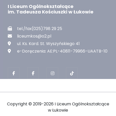
I Liceum Ogólnokształcące
im. Tadeusza Kościuszki w Łukowie
tel./fax(025)798 29 25
liceumkos@o2.pl
ul. Ks. Kard. St. Wyszyńskiego 41
e-Doręczenia: AE:PL-40811-79966-UAATB-10
Copyright ©
2019-2026 I Liceum Ogólnokształcące
w Łukowie