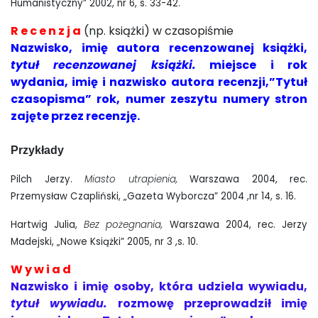
Humanistyczny” 2002, nr 6, s. 33-42.
R e c e n z j a
(np. książki) w czasopiśmie
Nazwisko, imię autora recenzowanej książki,
tytuł recenzowanej książki.
miejsce i rok
wydania, imię i nazwisko autora recenzji,”Tytuł
czasopisma” rok, numer zeszytu numery stron
zajęte przez recenzję.
Przykłady
Pilch Jerzy.
Miasto utrapienia,
Warszawa 2004, rec.
Przemysław Czapliński, „Gazeta Wyborcza” 2004 ,nr 14, s. 16.
Hartwig Julia,
Bez pożegnania,
Warszawa 2004, rec. Jerzy
Madejski, „Nowe Książki” 2005, nr 3 ,s. 10.
W y w i a d
Nazwisko i imię osoby, która udziela wywiadu,
tytuł wywiadu.
rozmowę przeprowadził imię