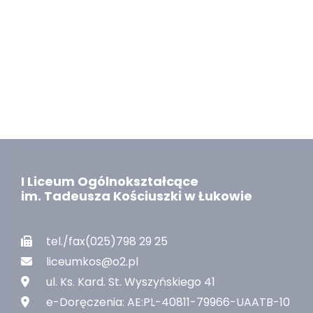
I Liceum Ogólnokształcące
im. Tadeusza Kościuszki w Łukowie
tel./fax(025)798 29 25
liceumkos@o2.pl
ul. Ks. Kard. St. Wyszyńskiego 41
e-Doręczenia: AE:PL-40811-79966-UAATB-10