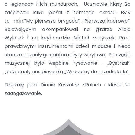
o legionach i ich mundurach. Uczniowie klasy 2c
zaśpiewali kilka pieśni z tamtego okresu. Były
to m.in.”My pierwsza brygada” ,”Pierwsza kadrowa”.
Śpiewającym akompaniowali na gitarze Alicja
Wylotek i na keyboardzie Michał Matyszek. Poza
prawdziwymi instrumentami dzieci młodsze i nieco
starsze poznały gramofon i płyty winylowe. Po części
muzycznej było wspólne rysowanie . „Bystrzaki
„pożegnały nas piosenką „Wracamy do przedszkola’.
Dziękuję pani Dianie Koszałce -Paluch i klasie 2c
zaangażowanie.