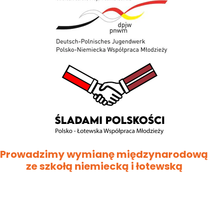
Prowadzimy wymianę międzynarodową
ze szkołą niemiecką i łotewską