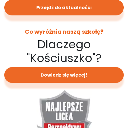
Przejdź do aktualności
Co wyróżnia naszą szkołę?
Dlaczego
"Kościuszko"?
Dowiedz się więcej!