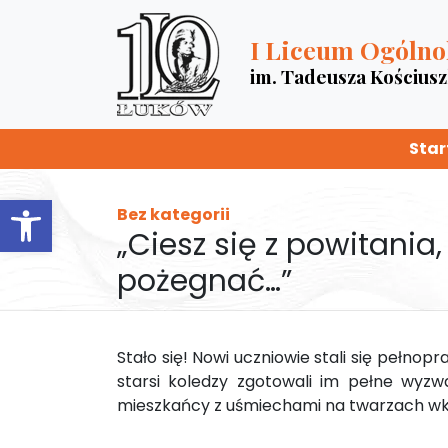
I Liceum Ogólno
im. Tadeusza Kościus
Star
Otwórz pasek narzędzi
Bez kategorii
„Ciesz się z powitania,
pożegnać…”
Stało się! Nowi uczniowie stali się pełno
starsi koledzy zgotowali im pełne wyz
mieszkańcy z uśmiechami na twarzach wkr