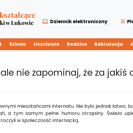
kształcące
Dziennik elektroniczny
Pl
zki w Łukowie
t
Szkoła
Uczniowie
Rodzice
Rekrutacja
 ale nie zapominaj, że za jakiś
prawnymi mieszkańcami internatu. Nie było jednak łatwo, 
wań, a tym samym pełne humoru otrzęsiny. Świeżo upi
oczyli w społeczność internacką.