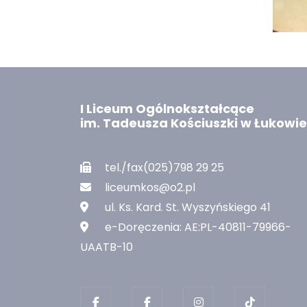
I Liceum Ogólnokształcące
im. Tadeusza Kościuszki w Łukowie
tel./fax(025)798 29 25
liceumkos@o2.pl
ul. Ks. Kard. St. Wyszyńskiego 41
e-Doręczenia: AE:PL-40811-79966-
UAATB-10