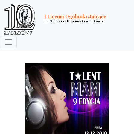
I Liceum Ogólnokształcące
im. Tadeusza Kościuszki w Łukowie