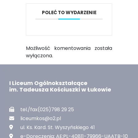
POLEĆ TO WYDARZENIE
Możliwość komentowania została
wyłączona.
I Liceum Ogólnokształcące
im. Tadeusza Kościuszki w Łukowie
tel./fax(025)798 29 25
liceumkos@o2.pl
ul. Ks. Kard. St. Wyszyńskiego 41
e-Doręczenia: AE:PL-40811-79966-UAATB-10