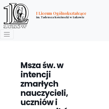
I Liceum Ogólnokształcące
im. Tadeusza Kościuszki w Łukowie
Msza św. w
intencji
zmarłych
nauczycieli,
uczniów i