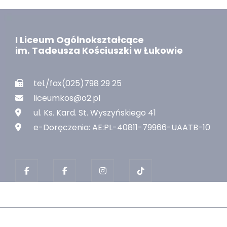
I Liceum Ogólnokształcące
im. Tadeusza Kościuszki w Łukowie
tel./fax(025)798 29 25
liceumkos@o2.pl
ul. Ks. Kard. St. Wyszyńskiego 41
e-Doręczenia: AE:PL-40811-79966-UAATB-10