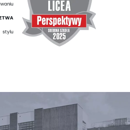
ywaniu
ZTWA
 stylu