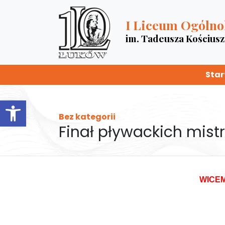
I Liceum Ogólno
im. Tadeusza Kościus
Star
Otwórz pasek narzędzi
Bez kategorii
Finał pływackich mist
WICE