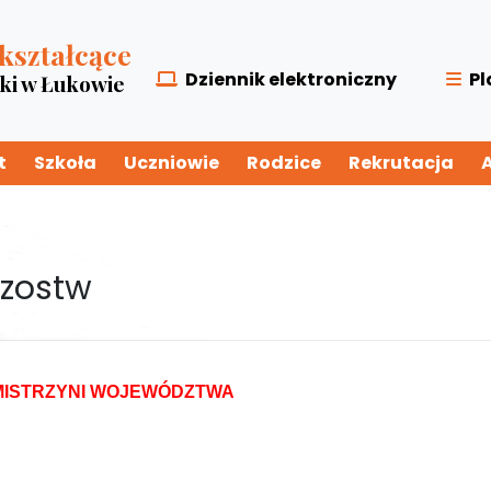
kształcące
Dziennik elektroniczny
Pl
zki w Łukowie
t
Szkoła
Uczniowie
Rodzice
Rekrutacja
rzostw
MISTRZYNI WOJEWÓDZTWA