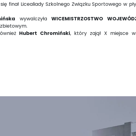
ył się finał Licealiady Szkolnego Związku Sportowego w pł
mińska
wywalczyła
WICEMISTRZOSTWO WOJEWÓD
rzbietowym.
również
Hubert Chromiński
, który zajął X miejsce w