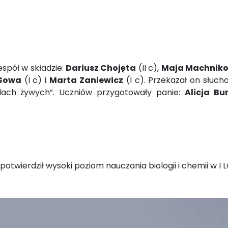
espół w składzie:
Dariusz Chojęta
(II c),
Maja Machnik
 Sowa
(I c) i
Marta Zaniewicz
(I c). Przekazał on słuc
dach żywych”. Uczniów przygotowały panie:
Alicja Bu
 potwierdził wysoki poziom nauczania biologii i chemii w I L