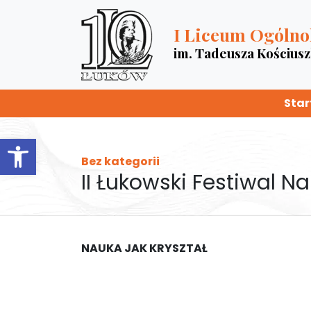
I Liceum Ogólno
im. Tadeusza Kościus
Star
Otwórz pasek narzędzi
Bez kategorii
II Łukowski Festiwal Nau
NAUKA JAK KRYSZTAŁ