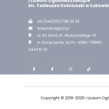
I Liceum Ogólnokształcące
im. Tadeusza Kościuszki w Łukowie
tel./fax(025)798 29 25
liceumkos@o2.pl
ul. Ks. Kard. St. Wyszyńskiego 41
e-Doręczenia: AE:PL-40811-79966-
UAATB-10
Copyright ©
2019-2026 I Liceum Og