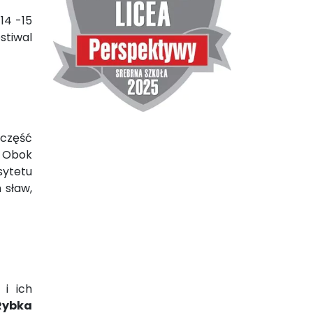
14 -15
stiwal
 część
. Obok
ytetu
 sław,
 i ich
Rybka