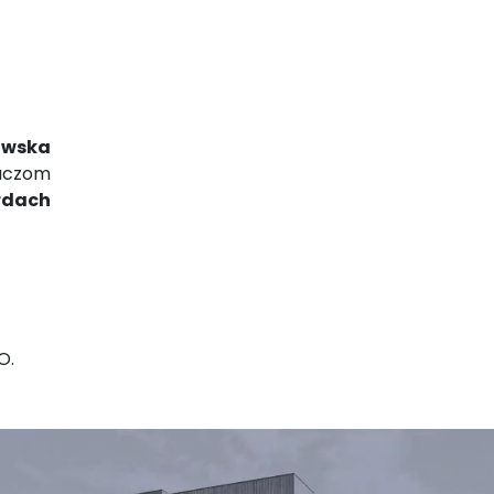
owska
haczom
rdach
O.