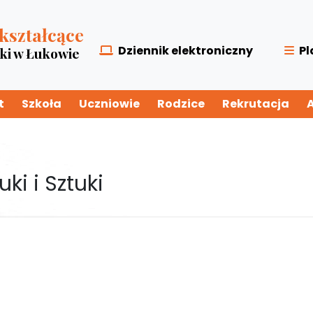
kształcące
Dziennik elektroniczny
Pl
zki w Łukowie
t
Szkoła
Uczniowie
Rodzice
Rekrutacja
ki i Sztuki