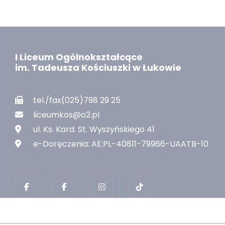
I Liceum Ogólnokształcące
im. Tadeusza Kościuszki w Łukowie
tel./fax(025)798 29 25
liceumkos@o2.pl
ul. Ks. Kard. St. Wyszyńskiego 41
e-Doręczenia: AE:PL-40811-79966-UAATB-10