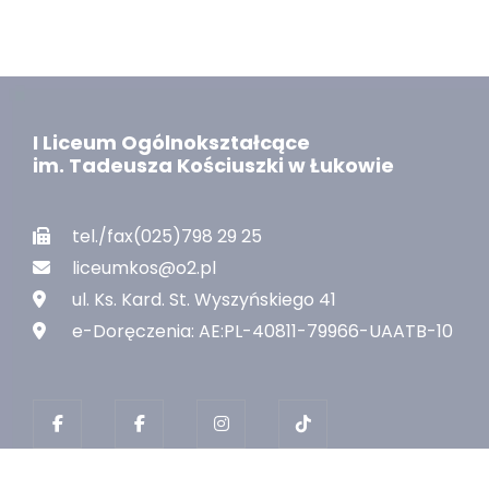
I Liceum Ogólnokształcące
im. Tadeusza Kościuszki w Łukowie
tel./fax(025)798 29 25
liceumkos@o2.pl
ul. Ks. Kard. St. Wyszyńskiego 41
e-Doręczenia: AE:PL-40811-79966-UAATB-10