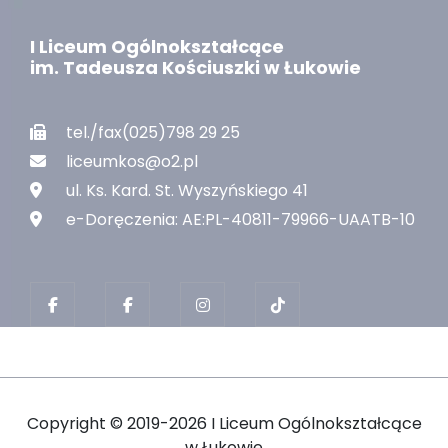
I Liceum Ogólnokształcące
im. Tadeusza Kościuszki w Łukowie
tel./fax(025)798 29 25
liceumkos@o2.pl
ul. Ks. Kard. St. Wyszyńskiego 41
e-Doręczenia: AE:PL-40811-79966-UAATB-10
Copyright ©
2019-2026 I Liceum Ogólnokształcące
w Łukowie