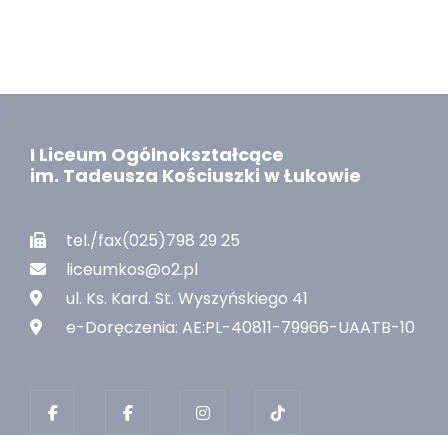
I Liceum Ogólnokształcące
im. Tadeusza Kościuszki w Łukowie
tel./fax(025)798 29 25
liceumkos@o2.pl
ul. Ks. Kard. St. Wyszyńskiego 41
e-Doręczenia: AE:PL-40811-79966-UAATB-10