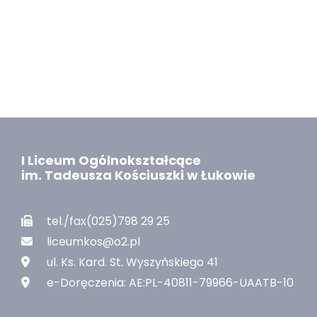
I Liceum Ogólnokształcące
im. Tadeusza Kościuszki w Łukowie
tel./fax(025)798 29 25
liceumkos@o2.pl
ul. Ks. Kard. St. Wyszyńskiego 41
e-Doręczenia: AE:PL-40811-79966-UAATB-10