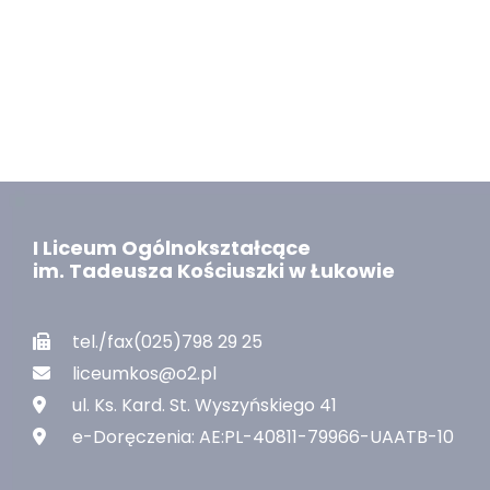
I Liceum Ogólnokształcące
im. Tadeusza Kościuszki w Łukowie
tel./fax(025)798 29 25
liceumkos@o2.pl
ul. Ks. Kard. St. Wyszyńskiego 41
e-Doręczenia: AE:PL-40811-79966-UAATB-10