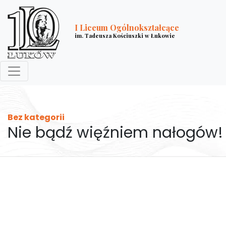
I Liceum Ogólnokształcące
im. Tadeusza Kościuszki w Łukowie
Bez kategorii
Nie bądź więźniem nałogów!