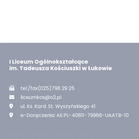
I Liceum Ogólnokształcące
im. Tadeusza Kościuszki w Łukowie
tel./fax(025)798 29 25
liceumkos@o2.pl
ul. Ks. Kard. St. Wyszyńskiego 41
e-Doręczenia: AE:PL-40811-79966-UAATB-10