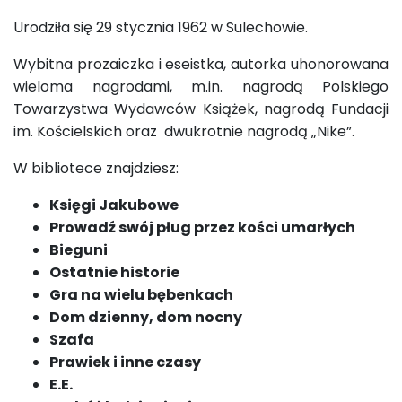
Urodziła się 29 stycznia 1962 w Sulechowie.
Wybitna prozaiczka i eseistka, autorka uhonorowana
wieloma nagrodami, m.in. nagrodą Polskiego
Towarzystwa Wydawców Książek, nagrodą Fundacji
im. Kościelskich oraz dwukrotnie nagrodą „Nike”.
W bibliotece znajdziesz:
Księgi Jakubowe
Prowadź swój pług przez kości umarłych
Bieguni
Ostatnie historie
Gra na wielu bębenkach
Dom dzienny, dom nocny
Szafa
Prawiek i inne czasy
E.E.