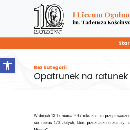
I Liceum Ogólno
im. Tadeusza Kościus
Star
Otwórz pasek narzędzi
Bez kategorii
Opatrunek na ratunek
W dniach 13-17 marca 2017 roku została przeprowadzona 
się zebrać 170 złotych, które przeznaczone zostały n
Missio”
.