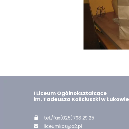
I Liceum Ogólnokształcące
im. Tadeusza Kościuszki w Łukowie
tel./fax(025)798 29 25
liceumkos@o2.pl