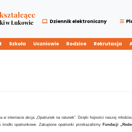
kształcące
Dziennik elektroniczny
Pl
zki w Łukowie
t
Szkoła
Uczniowie
Rodzice
Rekrutacja
w internacie akcja „Opatrunek na ratunek”. Dzięki hojności naszej młodzie
a środki opatrunkowe. Zakupione opatrunki przekazaliśmy
Fundacji „Rede