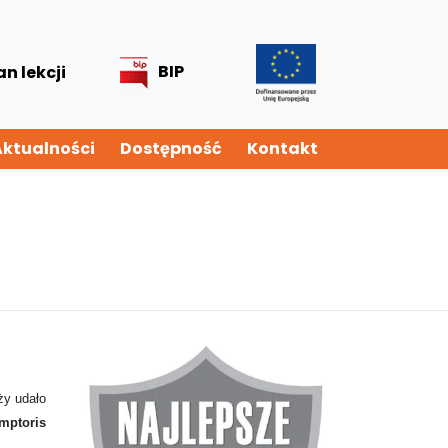
BIP
an lekcji
Aktualności
Dostępność
Kontakt
ży udało
mptoris