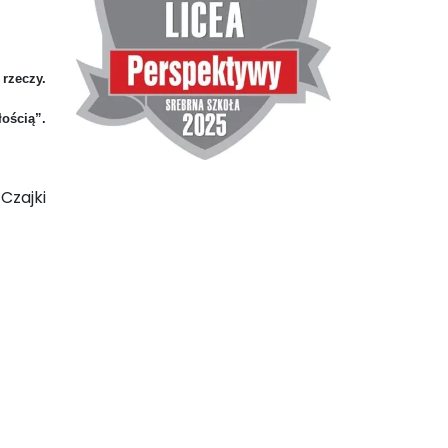
 rzeczy.
ością”.
Czajki