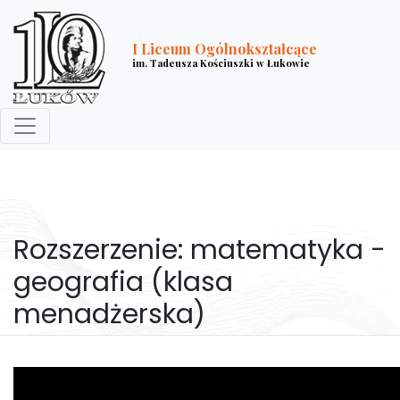
I Liceum Ogólnokształcące
im. Tadeusza Kościuszki w Łukowie
Rozszerzenie: matematyka -
geografia (klasa
menadżerska)