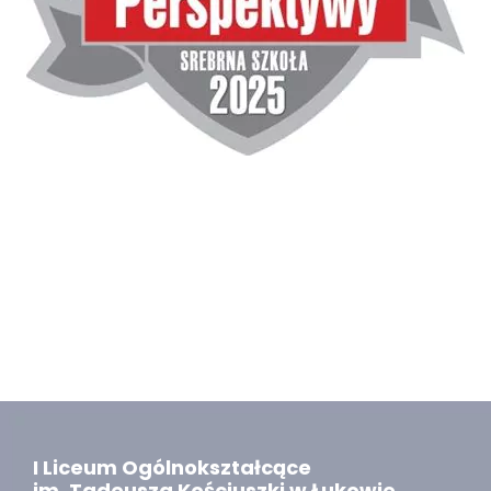
I Liceum Ogólnokształcące
im. Tadeusza Kościuszki w Łukowie