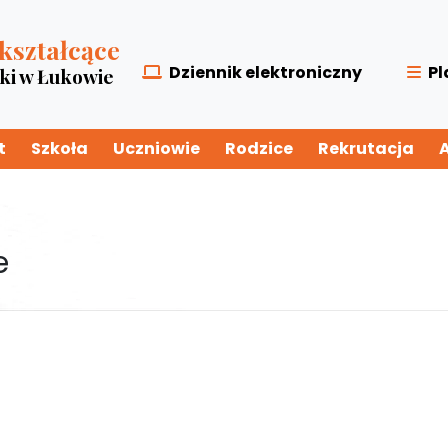
kształcące
Dziennik elektroniczny
Pl
zki w Łukowie
t
Szkoła
Uczniowie
Rodzice
Rekrutacja
e