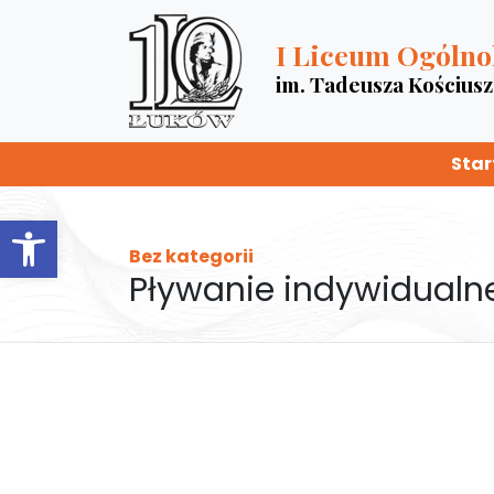
I Liceum Ogólno
im. Tadeusza Kościus
Star
Otwórz pasek narzędzi
Bez kategorii
Pływanie indywidualn