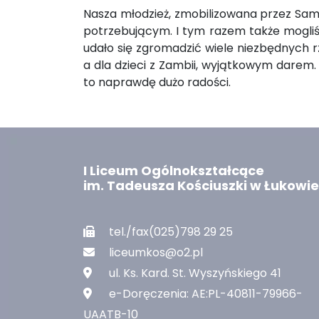
Nasza młodzież, zmobilizowana przez Sam
potrzebującym. I tym razem także mogliśm
udało się zgromadzić wiele niezbędnych 
a dla dzieci z Zambii, wyjątkowym darem.
to naprawdę dużo radości.
I Liceum Ogólnokształcące
im. Tadeusza Kościuszki w Łukowie
tel./fax(025)798 29 25
liceumkos@o2.pl
ul. Ks. Kard. St. Wyszyńskiego 41
e-Doręczenia: AE:PL-40811-79966-
UAATB-10