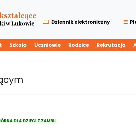
kształcące
Dziennik elektroniczny
Pl
zki w Łukowie
t
Szkoła
Uczniowie
Rodzice
Rekrutacja
jącym
IÓRKA DLA DZIECI Z ZAMBII