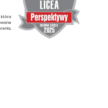
 która
zowane
cenia,