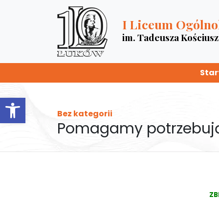
I Liceum Ogólno
im. Tadeusza Kościus
Star
Otwórz pasek narzędzi
Bez kategorii
Pomagamy potrzebu
ZB