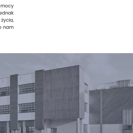
pomocy
jednak
życia,
ło nam