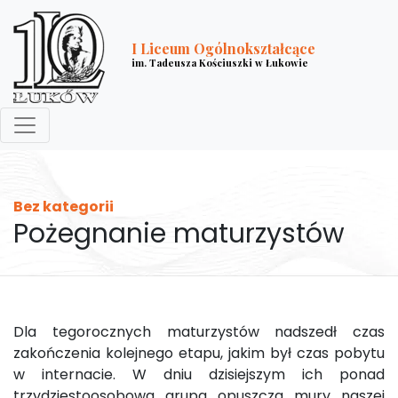
I Liceum Ogólnokształcące
im. Tadeusza Kościuszki w Łukowie
Bez kategorii
Pożegnanie maturzystów
Dla tegorocznych maturzystów nadszedł czas
zakończenia kolejnego etapu, jakim był czas pobytu
w internacie. W dniu dzisiejszym ich ponad
trzydziestoosobowa grupa opuszcza mury naszej